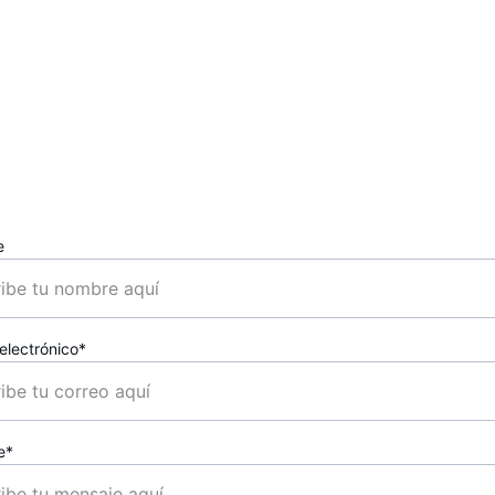
Confirmación Enví
Su correo electrónico ha sido enviado. Pronto 
recibirá respuesta.
e
electrónico*
e*