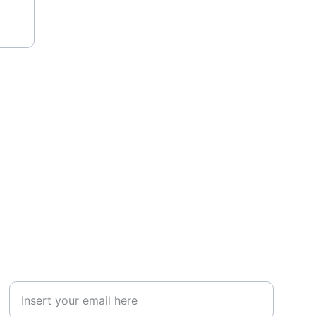
HOW CAN WE HELP YOU?
Email