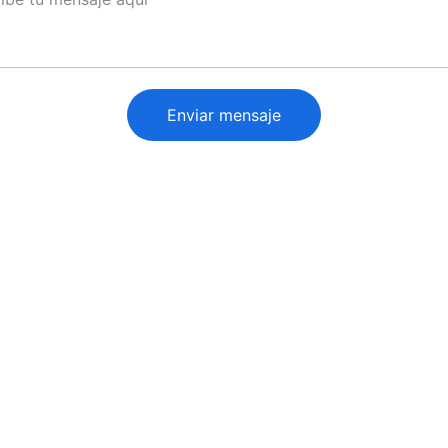
Enviar mensaje
CONTACT
+34 664 17 39 17
info@z1golf.es