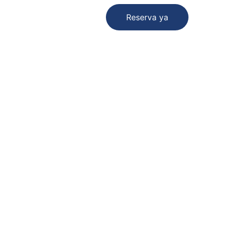
EN
Reserva ya
nvío