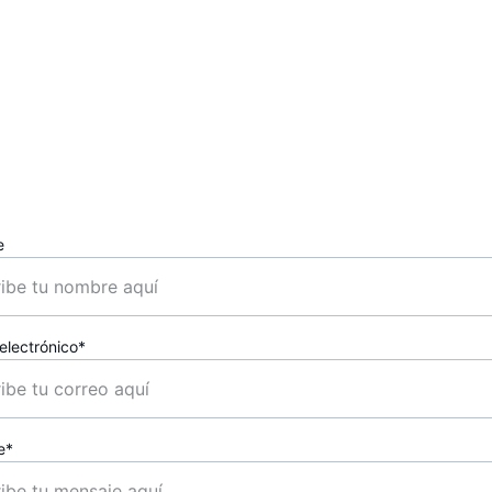
Confirmación Enví
Su correo electrónico ha sido enviado. Pronto 
recibirá respuesta.
e
electrónico*
e*